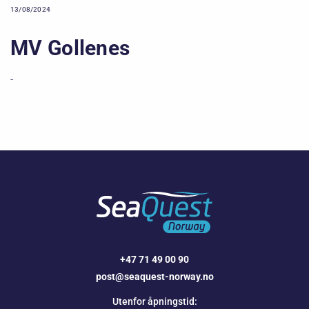
13/08/2024
MV Gollenes
-
+47 71 49 00 90
post@seaquest-norway.no
Utenfor åpningstid: